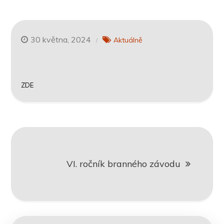
30 května, 2024
Aktuálně
ZDE
Navigace
VI. ročník branného závodu
pro
příspěvek