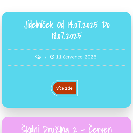
Jídelníček Od 14.07.2025 Do
18.07.2025
11 července, 2025
on
Jídelníček
Od
14.07.2025
více zde
Do
18.07.2025
Školní Družina 2 – Červen