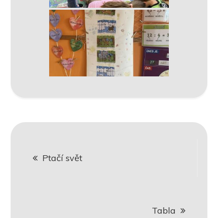
Navigace
Ptačí svět
pro
příspěvek
Tabla