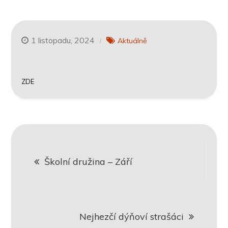
1 listopadu, 2024
Aktuálně
ZDE
Navigace
Školní družina – Září
pro
příspěvek
Nejhezčí dýňoví strašáci