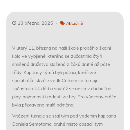
13 března, 2025
Aktuálně
V úterý 11. března na naší škole proběhlo školní
kolo ve vybíjené, kterého se zúčastnila čtyři
smíšená družstva složená z žáků druhé až páté
třídy. Kapitány týmů byli páťáci, kteří své
spoluhráče skvěle vedli. Celkem se turnaje
zúčastnilo 44 dětí a soutěž se nesla v duchu fair
play, bojovnosti i radosti ze hry. Pro všechny hráče
byla připravena malá odměna.
Vítězem turnaje se stal tým pod vedením kapitána
Daniela Semotama, druhé místo obsadil tým