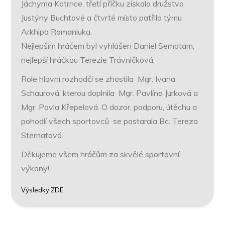
Jáchyma Kotrnce, třetí příčku získalo družstvo
Justýny Buchtové a čtvrté místo patřilo týmu
Arkhipa Romaniuka.
Nejlepším hráčem byl vyhlášen Daniel Semotam,
nejlepší hráčkou Terezie Trávničková.
Role hlavní rozhodčí se zhostila Mgr. Ivana
Schaurová, kterou doplnila Mgr. Pavlína Jurková a
Mgr. Pavla Křepelová. O dozor, podporu, útěchu a
pohodlí všech sportovců se postarala Bc. Tereza
Sternatová.
Děkujeme všem hráčům za skvělé sportovní
výkony!
Výsledky ZDE