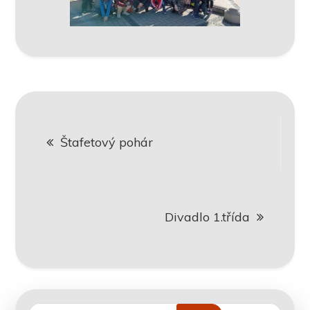
Navigace
Štafetový pohár
pro
příspěvek
Divadlo 1.třída