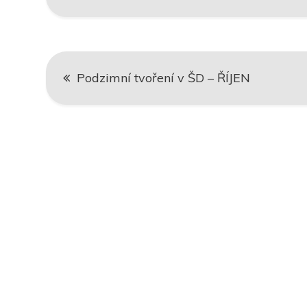
Navigace
Podzimní tvoření v ŠD – ŘÍJEN
pro
příspěvek