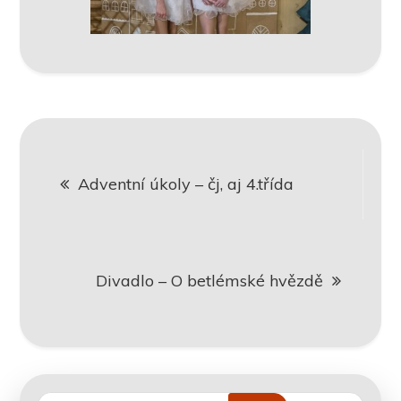
Navigace
Adventní úkoly – čj, aj 4.třída
pro
příspěvek
Divadlo – O betlémské hvězdě