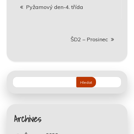
Pyžamový den-4. třída
pro
příspěvek
ŠD2 – Prosinec
Hledat
Archives