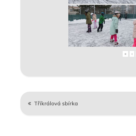
«
‹
Navigace
Tříkrálová sbírka
pro
příspěvek