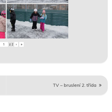
z
2
›
»
TV – bruslení 2. třída