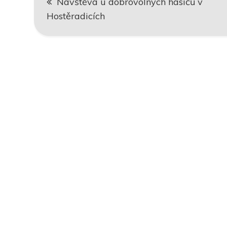
Návštěva u dobrovolných hasičů v
pro
Hostěradicích
příspěvek