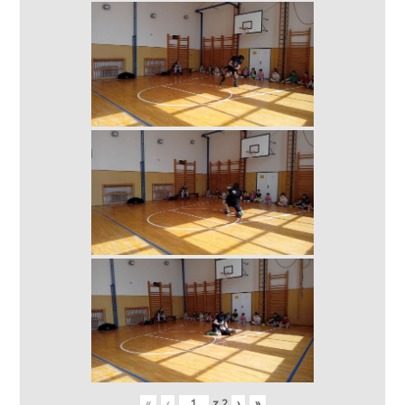
«
‹
z
2
›
»