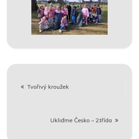
Navigace
Tvořivý kroužek
pro
příspěvek
Ukliďme Česko – 2.třída