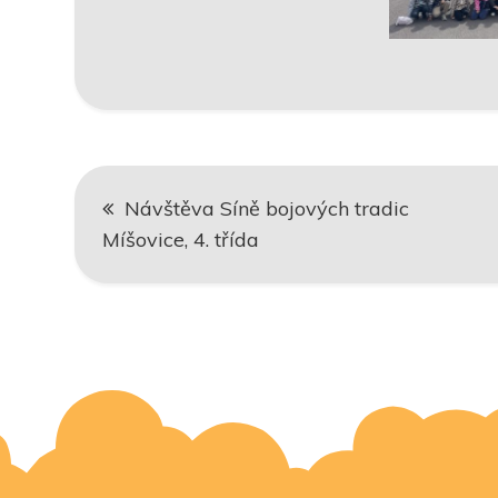
Navigace
Návštěva Síně bojových tradic
pro
Míšovice, 4. třída
příspěvek