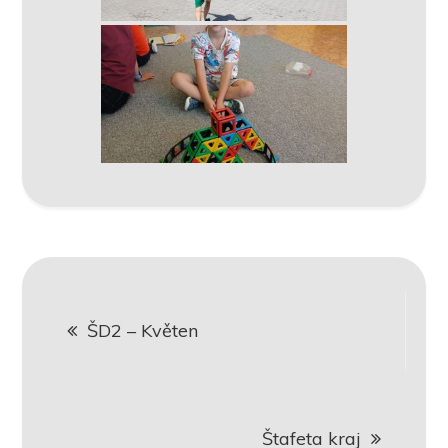
Navigace
ŠD2 – Květen
pro
příspěvek
Štafeta kraj