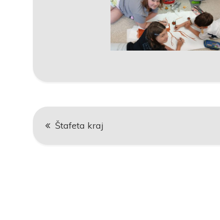
Navigace
Štafeta kraj
pro
příspěvek