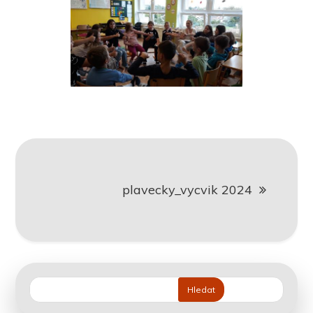
Navigace
plavecky_vycvik 2024
pro
příspěvek
Hledat