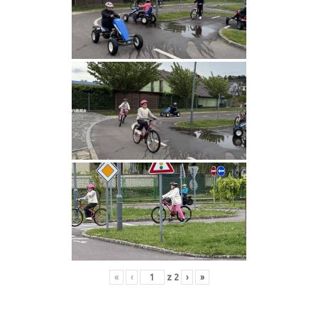
«
‹
z
2
›
»