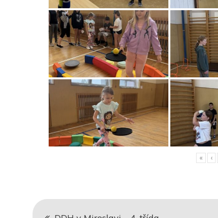
«
‹
Navigace
DDH v Miroslavi – 4. třída