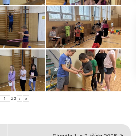
z
2
›
»
Divadlo 1. a 2. třída 2025