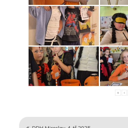
«
‹
Navigace
DDH Miroslav, 4. tř 2025