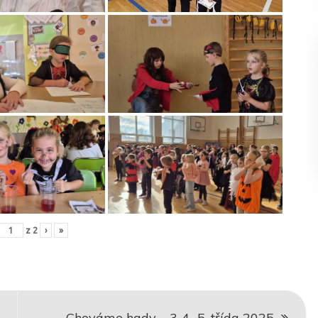
z
2
›
»
Chováme hady – 3.,4., 5. třída 2025