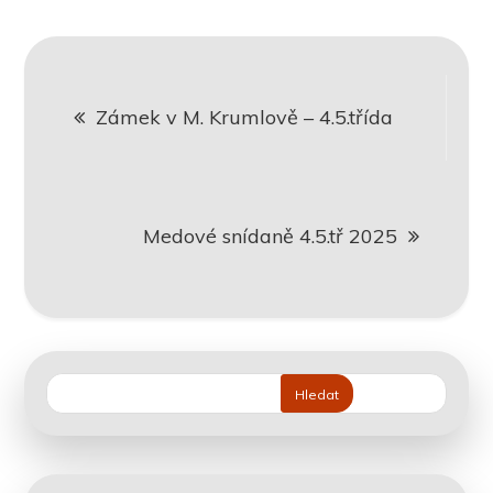
Navigace
Zámek v M. Krumlově – 4.5.třída
pro
příspěvek
Medové snídaně 4.5.tř 2025
Hledat