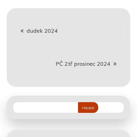
Navigace
dudek 2024
pro
příspěvek
PČ 2.tř prosinec 2024
Hledat