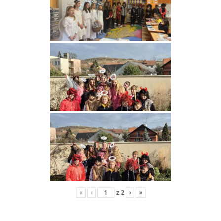
«
‹
z
2
›
»