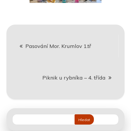
Navigace
Pasování Mor. Krumlov 1.tř
pro
příspěvek
Piknik u rybníka – 4. třída
Hledat