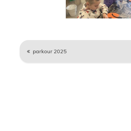
Navigace
parkour 2025
pro
příspěvek