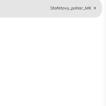
Stafetovy_pohar_MK