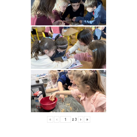
«
‹
z
3
›
»