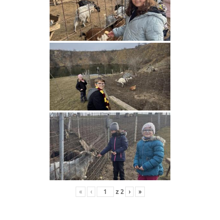
«
‹
z
2
›
»