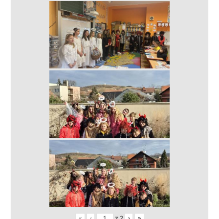
«
‹
z
2
›
»