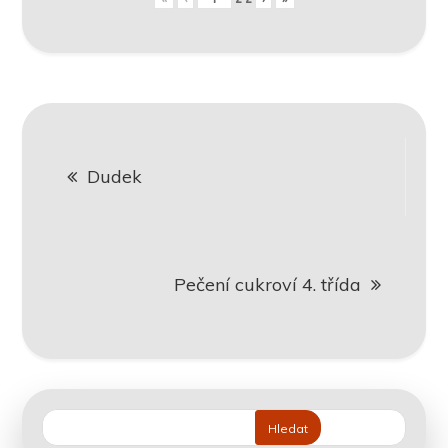
Navigace
Dudek
pro
příspěvek
Pečení cukroví 4. třída
Hledat