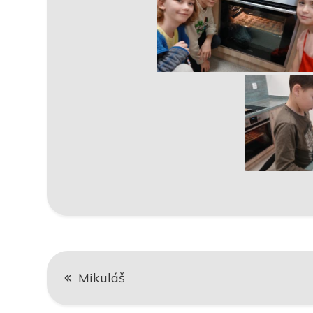
Navigace
Mikuláš
pro