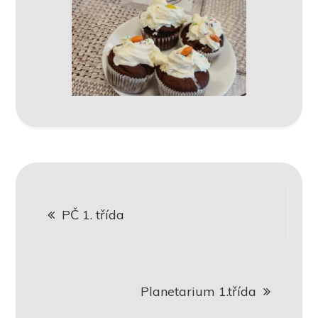
Navigace
PČ 1. třída
pro
příspěvek
Planetarium 1.třída