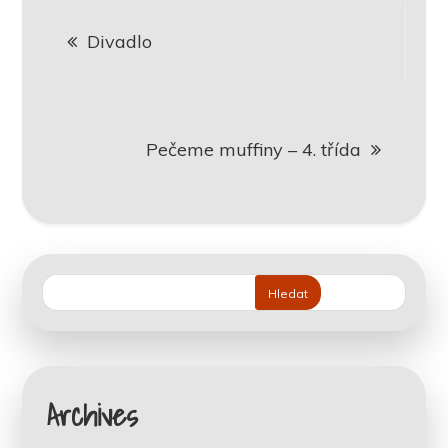
Navigace
Divadlo
pro
příspěvek
Pečeme muffiny – 4. třída
Hledat
Archives