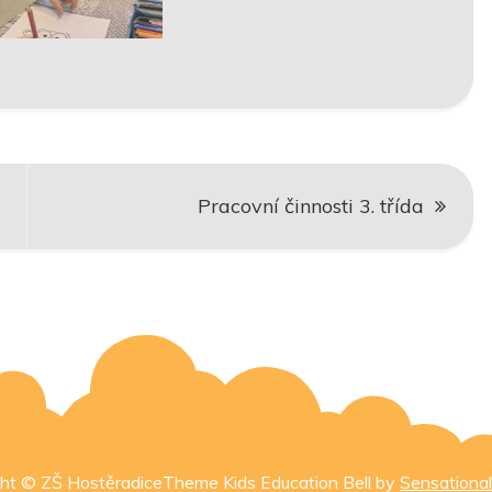
Pracovní činnosti 3. třída
ht © ZŠ HostěradiceTheme Kids Education Bell by
Sensationa