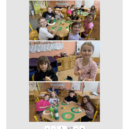
«
‹
z
2
›
»