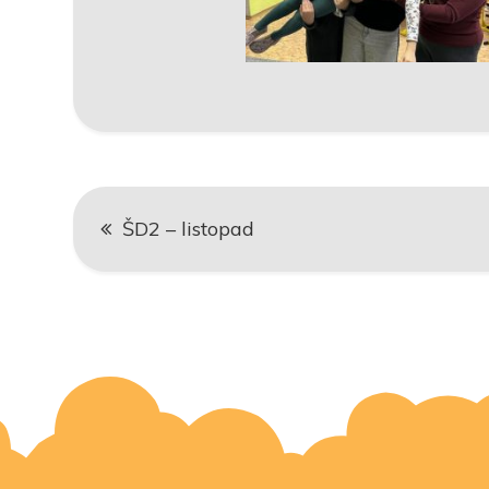
Navigace
ŠD2 – listopad
pro
příspěvek