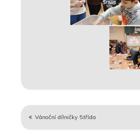
Navigace
Vánoční dílničky 5.třída
pro