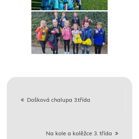
Navigace
Došková chalupa 3.třída
pro
příspěvek
Na kole a kolěžce 3. třída