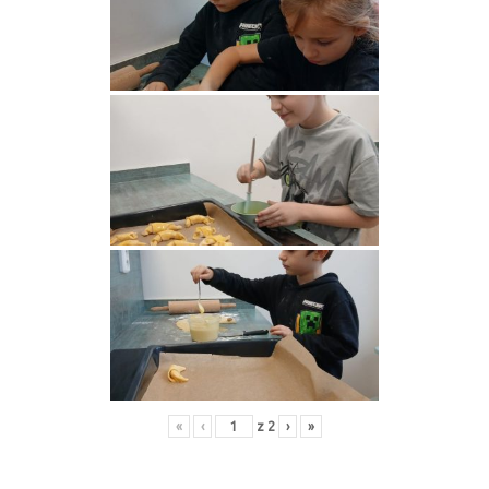
«
‹
z
2
›
»