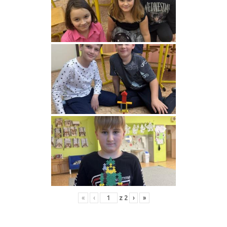
«
‹
z
2
›
»