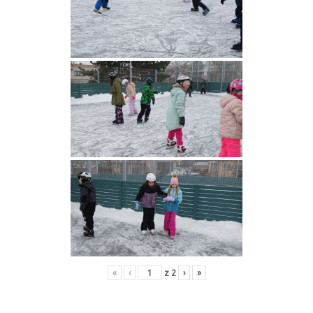
«
‹
z
2
›
»